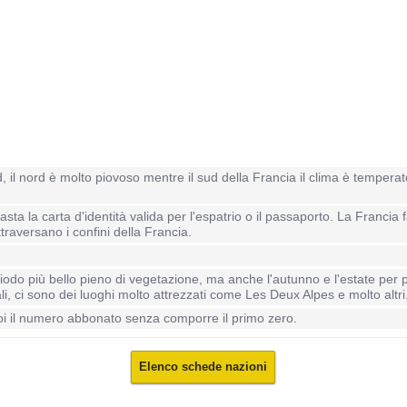
ud, il nord è molto piovoso mentre il sud della Francia il clima è tempe
asta la carta d'identità valida per l'espatrio o il passaporto. La Franc
raversano i confini della Francia.
odo più bello pieno di vegetazione, ma anche l'autunno e l'estate per prati
li, ci sono dei luoghi molto attrezzati come Les Deux Alpes e molto altri
3 poi il numero abbonato senza comporre il primo zero.
Elenco schede nazioni