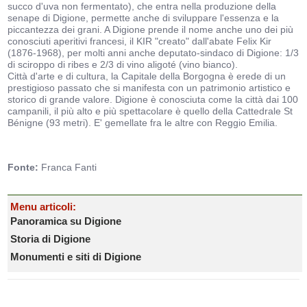
succo d'uva non fermentato), che entra nella produzione della
senape di Digione, permette anche di sviluppare l'essenza e la
piccantezza dei grani. A Digione prende il nome anche uno dei più
conosciuti aperitivi francesi, il KIR "creato" dall'abate Felix Kir
(1876-1968), per molti anni anche deputato-sindaco di Digione: 1/3
di sciroppo di ribes e 2/3 di vino aligoté (vino bianco).
Città d'arte e di cultura, la Capitale della Borgogna è erede di un
prestigioso passato che si manifesta con un patrimonio artistico e
storico di grande valore. Digione è conosciuta come la città dai 100
campanili, il più alto e più spettacolare è quello della Cattedrale St
Bénigne (93 metri). E' gemellate fra le altre con Reggio Emilia.
Fonte:
Franca Fanti
Menu articoli:
Panoramica su Digione
Storia di Digione
Monumenti e siti di Digione