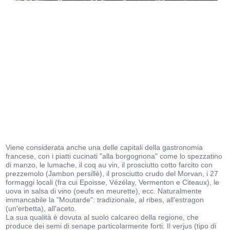
Viene considerata anche una delle capitali della gastronomia
francese, con i piatti cucinati "alla borgognona" come lo spezzatino
di manzo, le lumache, il coq au vin, il prosciutto cotto farcito con
prezzemolo (Jambon persillé), il prosciutto crudo del Morvan, i 27
formaggi locali (fra cui Epoisse, Vézélay, Vermenton e Citeaux), le
uova in salsa di vino (oeufs en meurette), ecc. Naturalmente
immancabile la "Moutarde": tradizionale, al ribes, all'estragon
(un'erbetta), all'aceto.
La sua qualità è dovuta al suolo calcareo della regione, che
produce dei semi di senape particolarmente forti. Il verjus (tipo di