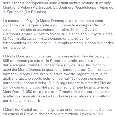
della Francia Metropolitana sono estinti mentre restano in attività:
Montagne Pelée (Martinique), La Soufrière (Guadeloupe), Piton de
la Fournaise (Le Réunion).
La catena dei Puys (o Monts Domes) è la più recente catena
vulcanica d'Auvergne: risale a 4.000 anni fa e comprende 112
vulcani estinti che si estendono per oltre 30 km a Ovest di
Clermont Ferrand. Al centro spicca su un altopiano il Puy de Dome
(1 465 m) alla cui sommità troviamo una torre per le
telecomunicazioni ed i resti di un tempio romano. Hanno la classica
forma a cono.
I Monts Dore sono 3 giganteschi vulcani estinti: Puy de Sancy (1
885 m - monte più alto della Francia centrale, non solo
dell'Auvergne), Banne d'Ordanche e Puy de l'Aiguiller. Sono più
aspri dei Monts Domes in quanto fortemente erosi. Con i loro coni
formano i Monts Dore ricchi di scure foreste, laghetti, fiumi e nei
quali si praticano sports estivi e invernali (sci, escursionismo,
parapendio, canoa e vela). Si può raggiungere la cima del Puy de
Sancy con una funivia. Nella zona vi sono 2 note località termali:
Mont Dore (1 050 m, la più alta di Francia, in cui si curano l'asma e
le affezioni respiratorie) e La Bourboule (specializzata soprattutto
per le malattie infantili).
I Monti del Cantal erano in origine un enorme vulcano, il più antico
ed esteso di Francia, risalente all'era terziaria. I picchi più alti