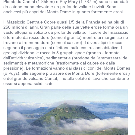
Plomb du Cantal (1 855 m) e Puy Mary (1 787 m) sono circondati
da catene meno elevate e da profonde vallate fluviali. Sono
anch'essi più aspri dei Monts Dome in quanto fortemente erosi.
Il Massiccio Centrale Copre quasi 1/5 della Francia ed ha più di
250 milioni di anni. Gran parte delle sue vette erose forma ora un
vasto altopiano solcato da profonde vallate. Il cuore del massiccio
è formato da rocce dure (come il granito) mentre ai margini se ne
trovano altre meno dure (come il calcare). I diversi tipi di rocce
segnano il paesaggio e si riflettono sulle costruzioni abitative. I
geologi dividono le rocce in 3 gruppi: ignee (granito - formate
dall'attività vulcanica), sedimentarie (prodotte dall'ammassarsi dei
sedimenti) e metamorfiche (trasformate dal calore de dalla
pressione). Le formazioni vanno dai classici coni dei Monts Domes
(o Puys), alle sagome più aspre dei Monts Dore (fortemente erosi)
e del grande vulcano Cantal, fino alle colate di lava che sembrano
essersi appena solidificate.