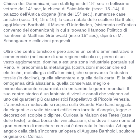
Chiesa dei Domenicani, con stalli lignei del 18° sec. e bellissime
vetrate del 14° sec, la chiesa di Saint-Martin (secc. 13 -14), il
palazzo dell'Antica dogana (fine del 15° sec.), numerose case
antiche (secc. 14, 15 e 16), la casa natale dello scultore Bartholdi,
oggi Museo Bartholdi, il Museo d'Unterlinden, (sistemato nell'antico
convento dei domenicani) in cui si trovano il famoso Polittico di
Isenheim di Matthias Grünewald (inizio 16° sec), dipinti di M.
Schongauer e collezioni pregevoli.
Oltre che centro turistico è però anche un centro amministrativo e
commerciale (nel cuore di una regione viticola) e, perno di un
vasto agglomerato, domina a est una zona industriale portuale sul
Reno. Vi predomina la metallurgia (costruzioni meccaniche ed
elettriche, metallurgia dell'alluminio), che sopravanza l'industria
tessile (in declino), quella alimentare e quella della carta. E' la più
omogenea città alsaziana, quella conservata meglio e
miracolosamente risparmiata da entrambe le guerre mondiali. Il
suo centro storico è un labirinto di vicoli e canali che valgono ad
uno dei quartieri più caratteristici l'appellativo di Piccola Venezia.
L'atmosfera medievale si respira sulla Grande Rue fiancheggiata
da eleganti e a volte bizzarri edifici con torrette d'angolo, logge e
decorazioni scolpite o dipinte. Curiosa la Maison des Tetes (casa
delle teste), antica borsa dei vini alsaziani, che deve il suo nome al
gran numero di maschere con cui è decorata la facciata. Ad ogni
angolo della città s'incontra un'opera di Auguste Bartholdi, scultore
originario di Colmar.