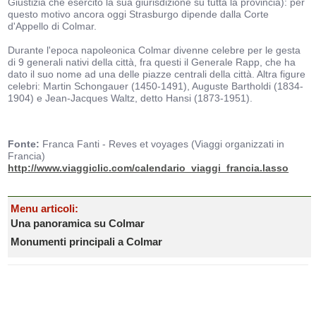
Giustizia che esercitò la sua giurisdizione su tutta la provincia): per
questo motivo ancora oggi Strasburgo dipende dalla Corte
d'Appello di Colmar.
Durante l'epoca napoleonica Colmar divenne celebre per le gesta
di 9 generali nativi della città, fra questi il Generale Rapp, che ha
dato il suo nome ad una delle piazze centrali della città. Altra figure
celebri: Martin Schongauer (1450-1491), Auguste Bartholdi (1834-
1904) e Jean-Jacques Waltz, detto Hansi (1873-1951).
Fonte:
Franca Fanti - Reves et voyages (Viaggi organizzati in
Francia)
http://www.viaggiclic.com/calendario_viaggi_francia.lasso
Menu articoli:
Una panoramica su Colmar
Monumenti principali a Colmar