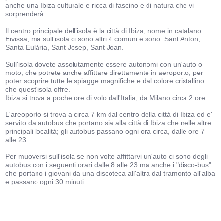
anche una Ibiza culturale e ricca di fascino e di natura che vi
sorprenderà.
Il centro principale dell’isola è la città di Ibiza, nome in catalano
Eivissa, ma sull’isola ci sono altri 4 comuni e sono: Sant Anton,
Santa Eulària, Sant Josep, Sant Joan.
Sull'isola dovete assolutamente essere autonomi con un'auto o
moto, che potrete anche affittare direttamente in aeroporto, per
poter scoprire tutte le spiagge magnifiche e dal colore cristallino
che quest'isola offre.
Ibiza si trova a poche ore di volo dall'Italia, da Milano circa 2 ore.
L'areoporto si trova a circa 7 km dal centro della città di Ibiza ed e'
servito da autobus che portano sia alla città di Ibiza che nelle altre
principali località; gli autobus passano ogni ora circa, dalle ore 7
alle 23.
Per muoversi sull'isola se non volte affittarvi un'auto ci sono degli
autobus con i seguenti orari dalle 8 alle 23 ma anche i "disco-bus"
che portano i giovani da una discoteca all'altra dal tramonto all'alba
e passano ogni 30 minuti.