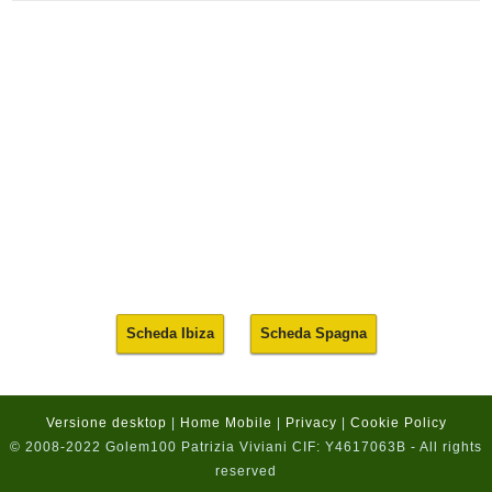
Scheda Ibiza
Scheda Spagna
Versione desktop
|
Home Mobile
|
Privacy
|
Cookie Policy
© 2008-2022 Golem100 Patrizia Viviani CIF: Y4617063B - All rights
reserved