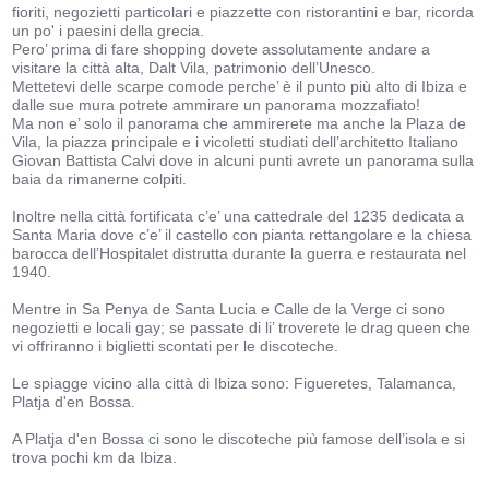
fioriti, negozietti particolari e piazzette con ristorantini e bar, ricorda
un po' i paesini della grecia.
Pero’ prima di fare shopping dovete assolutamente andare a
visitare la città alta, Dalt Vila, patrimonio dell’Unesco.
Mettetevi delle scarpe comode perche’ è il punto più alto di Ibiza e
dalle sue mura potrete ammirare un panorama mozzafiato!
Ma non e’ solo il panorama che ammirerete ma anche la Plaza de
Vila, la piazza principale e i vicoletti studiati dell’architetto Italiano
Giovan Battista Calvi dove in alcuni punti avrete un panorama sulla
baia da rimanerne colpiti.
Inoltre nella città fortificata c’e’ una cattedrale del 1235 dedicata a
Santa Maria dove c’e’ il castello con pianta rettangolare e la chiesa
barocca dell’Hospitalet distrutta durante la guerra e restaurata nel
1940.
Mentre in Sa Penya de Santa Lucia e Calle de la Verge ci sono
negozietti e locali gay; se passate di li’ troverete le drag queen che
vi offriranno i biglietti scontati per le discoteche.
Le spiagge vicino alla città di Ibiza sono: Figueretes, Talamanca,
Platja d'en Bossa.
A Platja d'en Bossa ci sono le discoteche più famose dell’isola e si
trova pochi km da Ibiza.