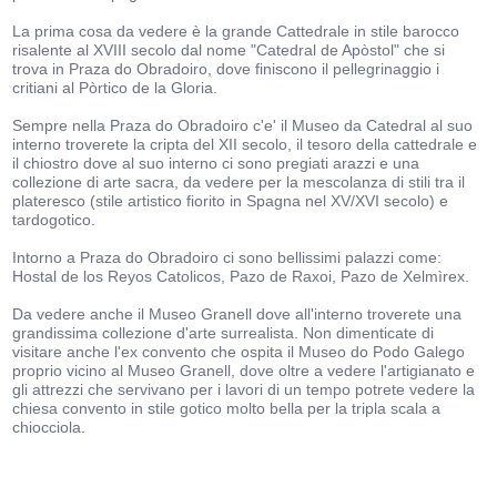
La prima cosa da vedere è la grande Cattedrale in stile barocco
risalente al XVIII secolo dal nome "Catedral de Apòstol" che si
trova in Praza do Obradoiro, dove finiscono il pellegrinaggio i
critiani al Pòrtico de la Gloria.
Sempre nella Praza do Obradoiro c'e' il Museo da Catedral al suo
interno troverete la cripta del XII secolo, il tesoro della cattedrale e
il chiostro dove al suo interno ci sono pregiati arazzi e una
collezione di arte sacra, da vedere per la mescolanza di stili tra il
plateresco (stile artistico fiorito in Spagna nel XV/XVI secolo) e
tardogotico.
Intorno a Praza do Obradoiro ci sono bellissimi palazzi come:
Hostal de los Reyos Catolicos, Pazo de Raxoi, Pazo de Xelmìrex.
Da vedere anche il Museo Granell dove all'interno troverete una
grandissima collezione d'arte surrealista. Non dimenticate di
visitare anche l'ex convento che ospita il Museo do Podo Galego
proprio vicino al Museo Granell, dove oltre a vedere l'artigianato e
gli attrezzi che servivano per i lavori di un tempo potrete vedere la
chiesa convento in stile gotico molto bella per la tripla scala a
chiocciola.