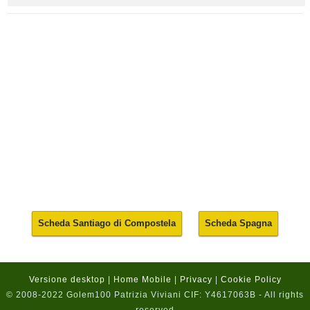
Scheda Santiago di Compostela
Scheda Spagna
Versione desktop
|
Home Mobile
|
Privacy
|
Cookie Policy
© 2008-2022 Golem100 Patrizia Viviani CIF: Y4617063B - All rights
reserved