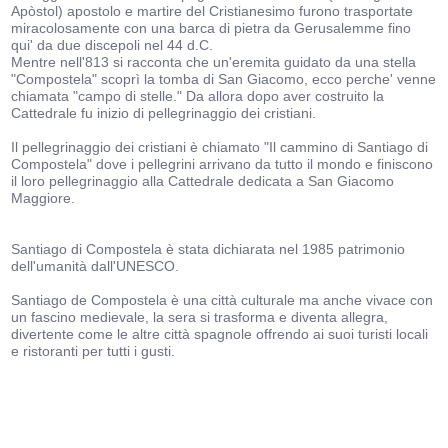
Apòstol) apostolo e martire del Cristianesimo furono trasportate
miracolosamente con una barca di pietra da Gerusalemme fino
qui' da due discepoli nel 44 d.C.
Mentre nell'813 si racconta che un'eremita guidato da una stella
"Compostela" scoprì la tomba di San Giacomo, ecco perche' venne
chiamata "campo di stelle." Da allora dopo aver costruito la
Cattedrale fu inizio di pellegrinaggio dei cristiani.
Il pellegrinaggio dei cristiani è chiamato "Il cammino di Santiago di
Compostela" dove i pellegrini arrivano da tutto il mondo e finiscono
il loro pellegrinaggio alla Cattedrale dedicata a San Giacomo
Maggiore.
Santiago di Compostela è stata dichiarata nel 1985 patrimonio
dell'umanità dall'UNESCO.
Santiago de Compostela è una città culturale ma anche vivace con
un fascino medievale, la sera si trasforma e diventa allegra,
divertente come le altre città spagnole offrendo ai suoi turisti locali
e ristoranti per tutti i gusti.