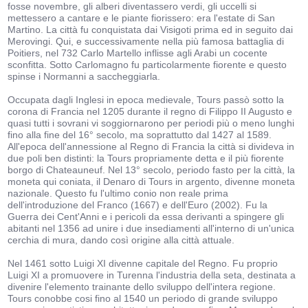
fosse novembre, gli alberi diventassero verdi, gli uccelli si
mettessero a cantare e le piante fiorissero: era l'estate di San
Martino. La città fu conquistata dai Visigoti prima ed in seguito dai
Merovingi. Qui, e successivamente nella più famosa battaglia di
Poitiers, nel 732 Carlo Martello inflisse agli Arabi un cocente
sconfitta. Sotto Carlomagno fu particolarmente fiorente e questo
spinse i Normanni a saccheggiarla.
Occupata dagli Inglesi in epoca medievale, Tours passò sotto la
corona di Francia nel 1205 durante il regno di Filippo II Augusto e
quasi tutti i sovrani vi soggiornarono per periodi più o meno lunghi
fino alla fine del 16° secolo, ma soprattutto dal 1427 al 1589.
All'epoca dell'annessione al Regno di Francia la città si divideva in
due poli ben distinti: la Tours propriamente detta e il più fiorente
borgo di Chateauneuf. Nel 13° secolo, periodo fasto per la città, la
moneta qui coniata, il Denaro di Tours in argento, divenne moneta
nazionale. Questo fu l'ultimo conio non reale prima
dell'introduzione del Franco (1667) e dell'Euro (2002). Fu la
Guerra dei Cent'Anni e i pericoli da essa derivanti a spingere gli
abitanti nel 1356 ad unire i due insediamenti all'interno di un'unica
cerchia di mura, dando così origine alla città attuale.
Nel 1461 sotto Luigi XI divenne capitale del Regno. Fu proprio
Luigi XI a promuovere in Turenna l'industria della seta, destinata a
divenire l'elemento trainante dello sviluppo dell'intera regione.
Tours conobbe cosi fino al 1540 un periodo di grande sviluppo