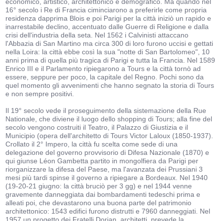
economico, artistico, architettonico e demografico. Ma quando nel
16° secolo i Re di Francia ciminciarono a preferirle come propria
residenza dapprima Blois e poi Parigi per la città iniziò un rapido e
inarrestabile declino, accentuato dalle Guerre di Religione e dalla
crisi dell'industria della seta. Nel 1562 i Calvinisti attaccano
l'Abbazia di San Martino ma circa 300 di loro furono uccisi e gettati
nella Loira: la città ebbe così la sua "notte di San Bartolomeo", 10
anni prima di quella più tragica di Parigi e tutta la Francia. Nel 1589
Enrico III e il Parlamento ripiegarono a Tours e la città tornò ad
essere, seppure per poco, la capitale del Regno. Pochi sono da
quel momento gli avvenimenti che hanno segnato la storia di Tours
e non sempre positivi.
Il 19° secolo vede il proseguimento della sistemazione della Rue
Nationale, che diviene il luogo dello shopping di Tours; alla fine del
secolo vengono costruiti il Teatro, il Palazzo di Giustizia e il
Municipio (opera dell'architetto di Tours Victor Laloux (1850-1937).
Crollato il 2° Impero, la città fu scelta come sede di una
delegazione del governo provvisorio di Difesa Nazionale (1870) e
qui giunse Léon Gambetta partito in mongolfiera da Parigi per
riorganizzare la difesa del Paese, ma l'avanzata dei Prussiani 3
mesi più tardi spinse il governo a ripiegare a Bordeaux. Nel 1940
(19-20-21 giugno: la città bruciò per 3 gg) e nel 1944 venne
gravemente danneggiata dai bombardamenti tedeschi prima e
alleati poi, che devastarono una buona parte del patrimonio
architettonico: 1543 edifici furono distrutti e 7960 danneggiati. Nel
1957 un progetto dei Fratelli Dorian, architetti, prevede la