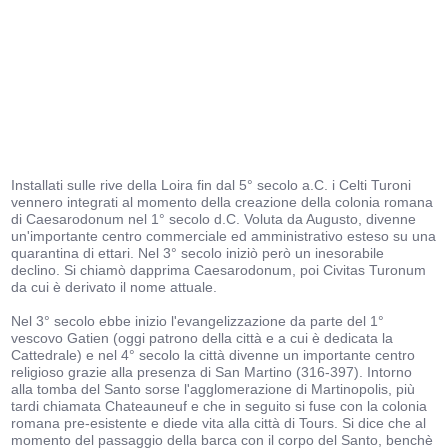
Installati sulle rive della Loira fin dal 5° secolo a.C. i Celti Turoni
vennero integrati al momento della creazione della colonia romana
di Caesarodonum nel 1° secolo d.C. Voluta da Augusto, divenne
un'importante centro commerciale ed amministrativo esteso su una
quarantina di ettari. Nel 3° secolo iniziò però un inesorabile
declino. Si chiamò dapprima Caesarodonum, poi Civitas Turonum
da cui è derivato il nome attuale.
Nel 3° secolo ebbe inizio l'evangelizzazione da parte del 1°
vescovo Gatien (oggi patrono della città e a cui è dedicata la
Cattedrale) e nel 4° secolo la città divenne un importante centro
religioso grazie alla presenza di San Martino (316-397). Intorno
alla tomba del Santo sorse l'agglomerazione di Martinopolis, più
tardi chiamata Chateauneuf e che in seguito si fuse con la colonia
romana pre-esistente e diede vita alla città di Tours. Si dice che al
momento del passaggio della barca con il corpo del Santo, benchè