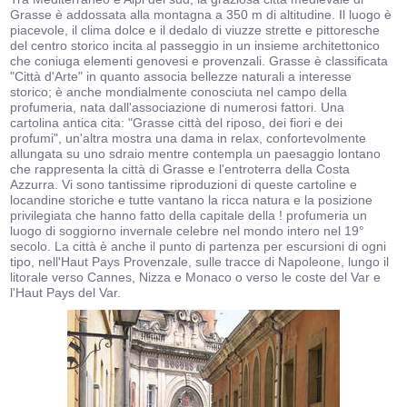
Grasse è addossata alla montagna a 350 m di altitudine. Il luogo è
piacevole, il clima dolce e il dedalo di viuzze strette e pittoresche
del centro storico incita al passeggio in un insieme architettonico
che coniuga elementi genovesi e provenzali. Grasse è classificata
"Città d'Arte" in quanto associa bellezze naturali a interesse
storico; è anche mondialmente conosciuta nel campo della
profumeria, nata dall'associazione di numerosi fattori. Una
cartolina antica cita: "Grasse città del riposo, dei fiori e dei
profumi", un'altra mostra una dama in relax, confortevolmente
allungata su uno sdraio mentre contempla un paesaggio lontano
che rappresenta la città di Grasse e l'entroterra della Costa
Azzurra. Vi sono tantissime riproduzioni di queste cartoline e
locandine storiche e tutte vantano la ricca natura e la posizione
privilegiata che hanno fatto della capitale della ! profumeria un
luogo di soggiorno invernale celebre nel mondo intero nel 19°
secolo. La città è anche il punto di partenza per escursioni di ogni
tipo, nell'Haut Pays Provenzale, sulle tracce di Napoleone, lungo il
litorale verso Cannes, Nizza e Monaco o verso le coste del Var e
l'Haut Pays del Var.