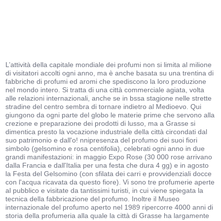
L’attività della capitale mondiale dei profumi non si limita al milione
di visitatori accolti ogni anno, ma è anche basata su una trentina di
fabbriche di profumi ed aromi che spediscono la loro produzione
nel mondo intero. Si tratta di una città commerciale agiata, volta
alle relazioni internazionali, anche se in bssa stagione nelle strette
stradine del centro sembra di tornare indietro al Medioevo. Qui
giungono da ogni parte del globo le materie prime che servono alla
crezione e preparazione dei prodotti di lusso, ma a Grasse si
dimentica presto la vocazione industriale della città circondati dal
suo patrimonio e dall'o! nnipresenza del profumo dei suoi fiori
simbolo (gelsomino e rosa centifolia), celebrati ogni anno in due
grandi manifestazioni: in maggio Expo Rose (30 000 rose arrivano
dalla Francia e dall'Italia per una festa che dura 4 gg) e in agosto
la Festa del Gelsomino (con sfilata dei carri e provvidenziali docce
con l'acqua ricavata da questo fiore). Vi sono tre profumerie aperte
al pubblico e visitate da tantissimi turisti, in cui viene spiegata la
tecnica della fabbricazione del profumo. Inoltre il Museo
internazionale del profumo aperto nel 1989 ripercorre 4000 anni di
storia della profumeria alla quale la città di Grasse ha largamente