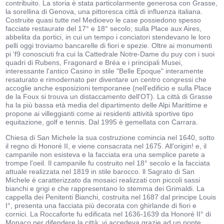
contribuito. La storia è stata particolarmente generosa con Grasse,
la sorellina di Genova, una pittoresca città di influenza italiana.
Costruite quasi tutte nel Medioevo le case possiedono spesso
facciate restaurate del 17° e 18° secolo; sulla Place aux Aires,
abbelita da portici, in cui un tempo i conciatori stendevano le loro
pelli oggi troviamo bancarelle di fiori e spezie. Oltre ai monumenti
pi 'f9 conosciuti fra cui la Cattedrale Notre-Dame du puy con i suoi
quadri di Rubens, Fragonard e Bréa e i principali Musei,
interessante l'antico Casino in stile "Belle Epoque" interamente
resaturato e rimodernato per diventare un centro congressi che
accoglie anche esposizioni temporanee (nell'edificio e sulla Place
de la Foux si trouva un distaccamento dell'OT). La città di Grasse
ha la più bassa età media del dipartimento delle Alpi Marittime e
propone ai villeggianti come ai residenti attività sportive tipo
equitazione, golf e tennis. Dal 1995 è gemellata con Carrara.
Chiesa di San Michele la sua costruzione comincia nel 1640, sotto
il regno di Honoré II, e viene consacrata nel 1675. All'origin! e, il
campanile non esisteva e la facciata era una semplice parete a
trompe l'oeil. Il campanile fu costruito nel 18° secolo e la facciata
attuale realizzata nel 1819 in stile barocco. ll Sagrato di San
Michele è caratterizzato da mosaici realizzati con piccoli sassi
bianchi e grigi e che rappresentano lo stemma dei Grimaldi. La
cappella dei Penitenti Bianchi, costruita nel 1687 dal principe Louis
I°, presenta una facciata più decorata con ghirlande di fiori e
cornici. La Roccaforte fu edificata nel 1636-1639 da Honoré II° di
Monaco per difendere la città: vi accedeva grazie ad un ponte