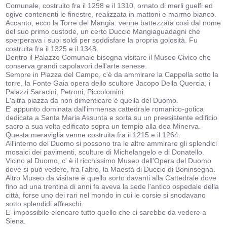
Comunale, costruito fra il 1298 e il 1310, ornato di merli guelfi ed
ogive contenenti le finestre, realizzata in mattoni e marmo bianco.
Accanto, ecco la Torre del Mangia: venne battezzata così dal nome
del suo primo custode, un certo Duccio Mangiaguadagni che
sperperava i suoi soldi per soddisfare la propria golosità. Fu
costruita fra il 1325 e il 1348.
Dentro il Palazzo Comunale bisogna visitare il Museo Civico che
conserva grandi capolavori dell'arte senese.
Sempre in Piazza del Campo, c'è da ammirare la Cappella sotto la
torre, la Fonte Gaia opera dello scultore Jacopo Della Quercia, i
Palazzi Saracini, Petroni, Piccolomini.
L'altra piazza da non dimenticare è quella del Duomo.
E' appunto dominata dall'immensa cattedrale romanico-gotica
dedicata a Santa Maria Assunta e sorta su un preesistente edificio
sacro a sua volta edificato sopra un tempio alla dea Minerva.
Questa meraviglia venne costruita fra il 1215 e il 1264.
All'interno del Duomo si possono tra le altre ammirare gli splendici
mosaici dei pavimenti, sculture di Michelangelo e di Donatello.
Vicino al Duomo, c' è il ricchissimo Museo dell'Opera del Duomo
dove si può vedere, fra l'altro, la Maestà di Duccio di Boninsegna.
Altro Museo da visitare è quello sorto davanti alla Cattedrale dove
fino ad una trentina di anni fa aveva la sede l'antico ospedale della
città, forse uno dei rari nel mondo in cui le corsie si snodavano
sotto splendidi affreschi.
E' impossibile elencare tutto quello che ci sarebbe da vedere a
Siena.