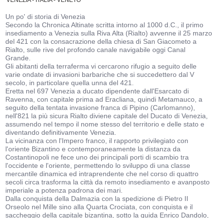
Un po' di storia di Venezia
Secondo la Chronica Altinate scritta intorno al 1000 d.C., il primo
insediamento a Venezia sulla Riva Alta (Rialto) avvenne il 25 marzo
del 421 con la consacrazione della chiesa di San Giacometo a
Rialto, sulle rive del profondo canale navigabile oggi Canal
Grande.
Gli abitanti della terraferma vi cercarono rifugio a seguito delle
varie ondate di invasioni barbariche che si succedettero dal V
secolo, in particolare quella unna del 421.
Eretta nel 697 Venezia a ducato dipendente dall'Esarcato di
Ravenna, con capitale prima ad Eracliana, quindi Metamauco, a
seguito della tentata invasione franca di Pipino (Carlomanno),
nell'821 la più sicura Rialto diviene capitale del Ducato di Venezia,
assumendo nel tempo il nome stesso del territorio e delle stato e
diventando definitivamente Venezia.
La vicinanza con l'Impero franco, il rapporto privilegiato con
l'oriente Bizantino e contemporaneamente la distanza da
Costantinopoli ne fece uno dei principali porti di scambio tra
l'occidente e l'oriente, permettendo lo sviluppo di una classe
mercantile dinamica ed intraprendente che nel corso di quattro
secoli circa trasforma la città da remoto insediamento e avanposto
imperiale a potenza padrona dei mari.
Dalla conquista della Dalmazia con la spedizione di Pietro II
Orseolo nel Mille sino alla Quarta Crociata, con conquista e il
saccheggio della capitale bizantina, sotto la guida Enrico Dandolo,