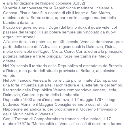
e alla fondazione dell'impero coloniale[31][32]
Venezia è annoverata fra le Repubbliche marinare, insieme a
Genova, Pisa e Amalfi, a ricordo di ciò il leone di San Marco,
emblema della Serenissima, appare nelle insegne marine della
bandiera italiana.
Il capo del governo era il Doge (dal latino dux), il quale vide, col
passare del tempo, il suo potere sempre più vincolato da nuovi
organi istituzionali.
All'apice della sua potenza, nel XIII secolo, Venezia dominava gran
parte delle coste dell'Adriatico, regioni quali la Dalmazia, l'Istria,
molte delle isole dell'Egeo, Creta, Cipro, Corfù, ed era la principale
potenza militare e tra le principali forze mercantili nel Medio
oriente.
Nel XV secolo il territorio della Repubblica si estendeva da Brescia
all'Istria, e da parte dell'attuale provincia di Belluno, al polesine
veneto.
Nel XVIII secolo Venezia fu tra le città più raffinate d'Europa, con
una forte influenza sull'arte, l'architettura e la letteratura del tempo.
Il territorio della Repubblica Veneta comprendeva Veneto, Istria,
Dalmazia, Cattaro e parte della Lombardia.
Dopo oltre 1000 anni d'indipendenza, il 12 maggio 1797 il doge
Ludovico Manin e il Maggior Consiglio vennero costretti da
Napoleone ad abdicare, per proclamare il "Governo Provvisorio
della Municipalità di Venezia".
Con il Trattato di Campoformio tra francesi ed austriaci, il 17
ottobre 1797 la "Municipalità di Venezia" cessò di esistere e furono