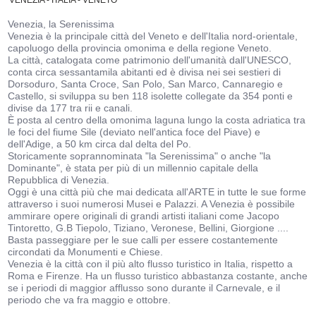
Venezia, la Serenissima
Venezia è la principale città del Veneto e dell'Italia nord-orientale,
capoluogo della provincia omonima e della regione Veneto.
La città, catalogata come patrimonio dell'umanità dall'UNESCO,
conta circa sessantamila abitanti ed è divisa nei sei sestieri di
Dorsoduro, Santa Croce, San Polo, San Marco, Cannaregio e
Castello, si sviluppa su ben 118 isolette collegate da 354 ponti e
divise da 177 tra rii e canali.
È posta al centro della omonima laguna lungo la costa adriatica tra
le foci del fiume Sile (deviato nell'antica foce del Piave) e
dell'Adige, a 50 km circa dal delta del Po.
Storicamente soprannominata "la Serenissima" o anche "la
Dominante", è stata per più di un millennio capitale della
Repubblica di Venezia.
Oggi è una città più che mai dedicata all'ARTE in tutte le sue forme
attraverso i suoi numerosi Musei e Palazzi. A Venezia è possibile
ammirare opere originali di grandi artisti italiani come Jacopo
Tintoretto, G.B Tiepolo, Tiziano, Veronese, Bellini, Giorgione ....
Basta passeggiare per le sue calli per essere costantemente
circondati da Monumenti e Chiese.
Venezia è la città con il più alto flusso turistico in Italia, rispetto a
Roma e Firenze. Ha un flusso turistico abbastanza costante, anche
se i periodi di maggior afflusso sono durante il Carnevale, e il
periodo che va fra maggio e ottobre.