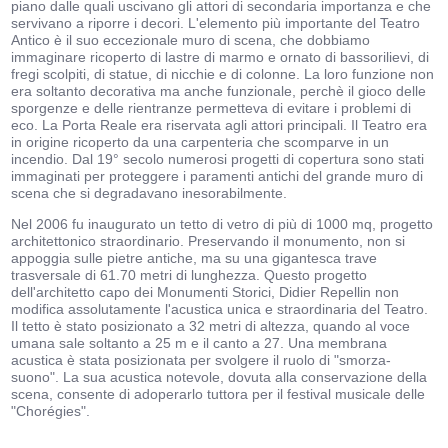
piano dalle quali uscivano gli attori di secondaria importanza e che
servivano a riporre i decori. L'elemento più importante del Teatro
Antico è il suo eccezionale muro di scena, che dobbiamo
immaginare ricoperto di lastre di marmo e ornato di bassorilievi, di
fregi scolpiti, di statue, di nicchie e di colonne. La loro funzione non
era soltanto decorativa ma anche funzionale, perchè il gioco delle
sporgenze e delle rientranze permetteva di evitare i problemi di
eco. La Porta Reale era riservata agli attori principali. Il Teatro era
in origine ricoperto da una carpenteria che scomparve in un
incendio. Dal 19° secolo numerosi progetti di copertura sono stati
immaginati per proteggere i paramenti antichi del grande muro di
scena che si degradavano inesorabilmente.
Nel 2006 fu inaugurato un tetto di vetro di più di 1000 mq, progetto
architettonico straordinario. Preservando il monumento, non si
appoggia sulle pietre antiche, ma su una gigantesca trave
trasversale di 61.70 metri di lunghezza. Questo progetto
dell'architetto capo dei Monumenti Storici, Didier Repellin non
modifica assolutamente l'acustica unica e straordinaria del Teatro.
Il tetto è stato posizionato a 32 metri di altezza, quando al voce
umana sale soltanto a 25 m e il canto a 27. Una membrana
acustica è stata posizionata per svolgere il ruolo di "smorza-
suono". La sua acustica notevole, dovuta alla conservazione della
scena, consente di adoperarlo tuttora per il festival musicale delle
"Chorégies".