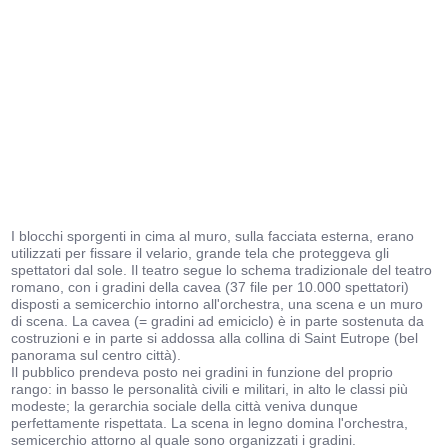
I blocchi sporgenti in cima al muro, sulla facciata esterna, erano
utilizzati per fissare il velario, grande tela che proteggeva gli
spettatori dal sole. Il teatro segue lo schema tradizionale del teatro
romano, con i gradini della cavea (37 file per 10.000 spettatori)
disposti a semicerchio intorno all'orchestra, una scena e un muro
di scena. La cavea (= gradini ad emiciclo) è in parte sostenuta da
costruzioni e in parte si addossa alla collina di Saint Eutrope (bel
panorama sul centro città).
Il pubblico prendeva posto nei gradini in funzione del proprio
rango: in basso le personalità civili e militari, in alto le classi più
modeste; la gerarchia sociale della città veniva dunque
perfettamente rispettata. La scena in legno domina l'orchestra,
semicerchio attorno al quale sono organizzati i gradini.