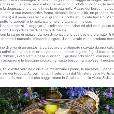
i locali ecc., e tante bancarelle che vendono prodotti tipici locali, la fe
 la degustazione e vendita della ricotta nelle Piazze del borgo medioevale
con la sua caratteristica forma, simbolo della fertilità, un prodotto ric
 di mais) e il pane casereccio di grano, la ricotta affumicata tipica di Ma
olpette “pruppetti” e le melanzane ripiene alla mammolese.
il buco e senza, “i tagghjarej” simile alle fettuccine ed altri tipi di pas
 con il sugo di carne di capra o di maiale.
e con la carne di maiale, da non dimenticare le gustose e profumate “fritt
ci caserecci nacatole, crespelle e sgute, il vino locale viene prodotto se
gine di oliva di un gustosità particolare e profumato ricavato da una c
timi piatti a base di erbe spontanee, patate, legumi, fagioli cucinati nel
 “frittole”, i vari piatti a base di ortaggi, i gustosi fichi secchi con noci
ni, gli asparagi e le fragoline raccolti nel vasto bosco mammolese, il gusto
l’olio extra vergine d’oliva, le melanzane ripiene, le nacatole, il pane “pi
e dei Prodotti Agroalimentari Tradizionali dal Ministero delle Politiche
 da molti turisti che soggiornano in Calabria e nella vicina Sicilia, con