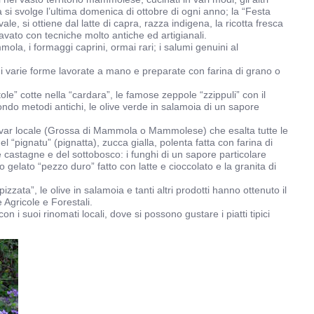
sta si svolge l’ultima domenica di ottobre di ogni anno; la “Festa
, si ottiene dal latte di capra, razza indigena, la ricotta fresca
avato con tecniche molto antiche ed artigianali.
mmola, i formaggi caprini, ormai rari; i salumi genuini al
ta di varie forme lavorate a mano e preparate con farina di grano o
ole” cotte nella “cardara”, le famose zeppole “zzippuli” con il
condo metodi antichi, le olive verde in salamoia di un sapore
ultivar locale (Grossa di Mammola o Mammolese) che esalta tutte le
 “pignatu” (pignatta), zucca gialla, polenta fatta con farina di
, le castagne e del sottobosco: i funghi di un sapore particolare
so gelato “pezzo duro” fatto con latte e cioccolato e la granita di
zzata”, le olive in salamoia e tanti altri prodotti hanno ottenuto il
 Agricole e Forestali.
 i suoi rinomati locali, dove si possono gustare i piatti tipici