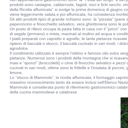
prodotti sono castagne, caldarroste, fagioli, noci e fichi secchi, vin
della Ricotta affumicata” si svolge la prima domenica di giugno con
viene leggermente salata e poi affumicata, ha consistenza morbida, 
Gli altri prodotti tipici di grande richiamo sono: la “pizzata” (pane
peperoncino e finocchietto selvatico, vera ghiottoneria sono le p
Un posto di rilievo occupa la pasta fatta in casa con il “junco” con 
di segale (jermano) o mista, macinati al mulino ad acqua e condite
I piatti preparati con capretto e agnello, le tante pietanze ricavat
ripieno di baccalà o stocco, il baccalà cucinato in vari modi, i dol
agrodolce.
Il condimento utilizzato è sempre l’ottimo e famoso olio extra ver
pietanze. Numerosi sono i prodotti della montagna che si ricavano ot
mais e “sponzi” (broccoletti) o cime di finocchio selvatico e pezzi di
cucinati in vari modi, ottime sono le frittelle e l’insalata di porci
limone.
Lo “stocco di Mammola”, la ricotta affumicata, il formaggio caprino, 
massimo riconoscimento tanto da essere inclusi nell’Elenco Nazional
Mammola è considerata punto di riferimento gastronomico calabrese, e
della cucina mammolese e calabrese.