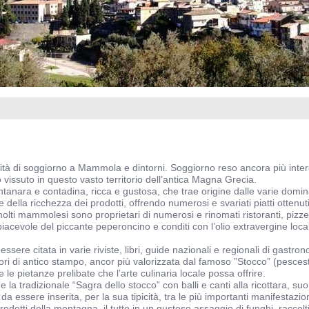
lità di soggiorno a Mammola e dintorni. Soggiorno reso ancora più inte
o vissuto in questo vasto territorio dell’antica Magna Grecia.
ntanara e contadina, ricca e gustosa, che trae origine dalle varie domina
 della ricchezza dei prodotti, offrendo numerosi e svariati piatti ottenu
lti mammolesi sono proprietari di numerosi e rinomati ristoranti, pizzeri
cevole del piccante peperoncino e conditi con l’olio extravergine locale,
sere citata in varie riviste, libri, guide nazionali e regionali di gastron
pori di antico stampo, ancor più valorizzata dal famoso ”Stocco” (pescest
 le pietanze prelibate che l’arte culinaria locale possa offrire.
ge la tradizionale “Sagra dello stocco” con balli e canti alla ricottara, 
o da essere inserita, per la sua tipicità, tra le più importanti manifestazio
dotti della montagna, il tutto in un gustoso assaggio di funghi, raccolti 