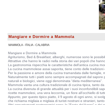
Mangiare e Dormire a Mammola
MAMMOLA - ITALIA - CALABRIA
Mangiare e Dormire a Mammola
Agriturismo, Bed & Breakfast, alberghi, numerose sono le possibi
Attrattive che hanno le radici nella storia dei vari popoli che hann
La gastronomia rispecchia le caratteristiche dell’antica cucina mo
La cucina mammolese assai saporita, tiene conto delle tradizioni e
Per la passione e amore della cucina tramandata dalle famiglie, mo
Naturalmente tutti i piatti sono sempre accompagnati dal sapore pia
naturali e biologici, viene oggi denominata “dieta mediterranea”.
Mammola vanta una cultura tradizionale di cucina tipica, tanto da es
La cucina divenuta di grande attualità per i suoi inconfondibili sa
ricette mammolesi, una vera leccornia, un fiore all’occhiello di tutte
Appunto, per questo tipico piatto, il 9 agosto di ogni anno, si svol
che richiama migliaia e migliaia di turisti nostrani e stranieri, tant
Altri appuntamenti gastronomici sono: la “Festa del fungo” e dei pro