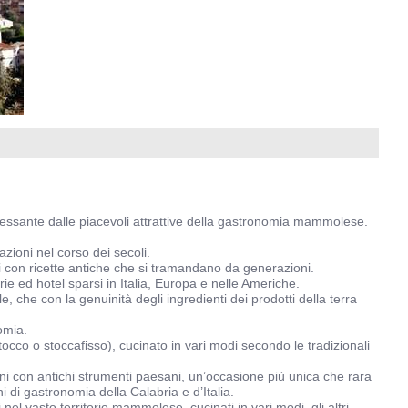
ressante dalle piacevoli attrattive della gastronomia mammolese.
zioni nel corso dei secoli.
ti con ricette antiche che si tramandano da generazioni.
e ed hotel sparsi in Italia, Europa e nelle Americhe.
 che con la genuinità degli ingredienti dei prodotti della terra
omia.
occo o stoccafisso), cucinato in vari modi secondo le tradizionali
suoni con antichi strumenti paesani, un’occasione più unica che rara
ni di gastronomia della Calabria e d’Italia.
nel vasto territorio mammolese, cucinati in vari modi, gli altri