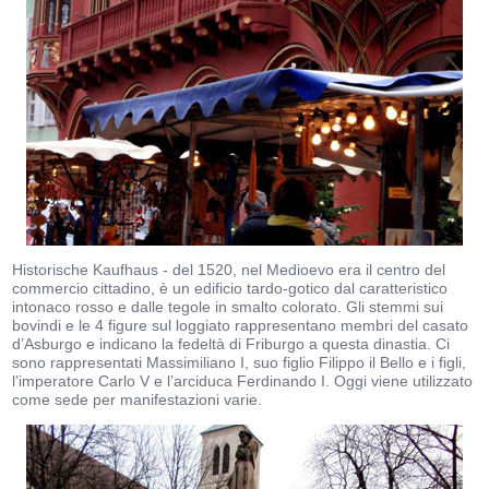
Historische Kaufhaus - del 1520, nel Medioevo era il centro del
commercio cittadino, è un edificio tardo-gotico dal caratteristico
intonaco rosso e dalle tegole in smalto colorato. Gli stemmi sui
bovindi e le 4 figure sul loggiato rappresentano membri del casato
d’Asburgo e indicano la fedeltà di Friburgo a questa dinastia. Ci
sono rappresentati Massimiliano I, suo figlio Filippo il Bello e i figli,
l’imperatore Carlo V e l’arciduca Ferdinando I. Oggi viene utilizzato
come sede per manifestazioni varie.