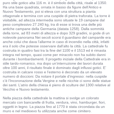
puro stile gotico alta 116 m. è il simbolo della città, risale al 1350.
Ha una base quadrata, ornata in basso da figure dell’Antico e
Nuovo Testamento, poi si eleva con una struttura a pianta
ottagonale e termina con una cuspide di pietra traforata. La torre è
visitabile, ad altezza intermedia sono situate le 19 campane dal
peso complessivo 27.240 kg, tra di esse si trova una delle più
antiche campane della Germania (datata 1258). Dalla sommità
della torre, ad 83 metri di altezza e dopo 329 gradini, si gode di un
notevole panorama Nei secoli scorsi il guardiano del campanile era
anche colui che dava l’allarme in caso di incendio nella città, infatti
era il solo che potesse osservare dall’alto la città. La cattedrale fu
costruita in quattro fasi tra la fine del 1100 e il 1513 ed è rimasta
integra nel tempo, quasi come per miracolo non ha subito danni
durante i bombardamenti. Il progetto iniziale della Cattedrale era in
stile tardo-romanico, ma dopo un’interruzione dei lavori durata
oltre 100 anni, il risultato finale è dominato dagli influssi gotici. E’
costruita in calcare rosso e l'esterno è decorato da un elevato
numero di doccioni. Da notare il portale d’ingresso: nella cuspide
c’è l’Incoronazione della Vergine e nelle nicchie ci sono delle statue
dei santi. L’atrio della chiesa è pieno di sculture del 1300 relative al
Vecchio e Nuovo testamento.
Nella piazza della cattedrale la mattina si svolge un colorato
mercato con bancarelle di frutta, verdura, vino, hamburger, fiori,
oggetti in legno. La piazza fino al 1770 è stata circondata da un
muro e nel medioevo fu utilizzata anche come cimitero.