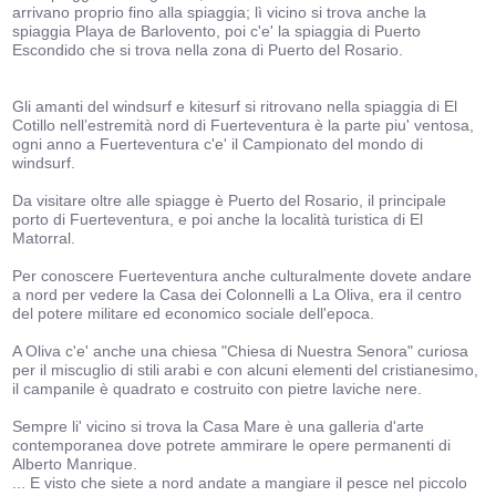
arrivano proprio fino alla spiaggia; lì vicino si trova anche la
spiaggia Playa de Barlovento, poi c'e' la spiaggia di Puerto
Escondido che si trova nella zona di Puerto del Rosario.
Gli amanti del windsurf e kitesurf si ritrovano nella spiaggia di El
Cotillo nell’estremità nord di Fuerteventura è la parte piu' ventosa,
ogni anno a Fuerteventura c'e' il Campionato del mondo di
windsurf.
Da visitare oltre alle spiagge è Puerto del Rosario, il principale
porto di Fuerteventura, e poi anche la località turistica di El
Matorral.
Per conoscere Fuerteventura anche culturalmente dovete andare
a nord per vedere la Casa dei Colonnelli a La Oliva, era il centro
del potere militare ed economico sociale dell'epoca.
A Oliva c'e' anche una chiesa "Chiesa di Nuestra Senora" curiosa
per il miscuglio di stili arabi e con alcuni elementi del cristianesimo,
il campanile è quadrato e costruito con pietre laviche nere.
Sempre li' vicino si trova la Casa Mare è una galleria d'arte
contemporanea dove potrete ammirare le opere permanenti di
Alberto Manrique.
... E visto che siete a nord andate a mangiare il pesce nel piccolo