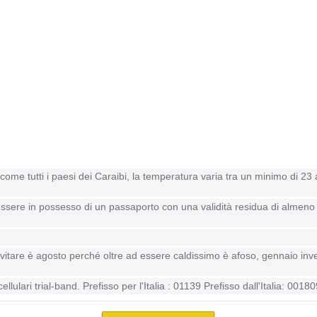
ome tutti i paesi dei Caraibi, la temperatura varia tra un minimo di 23
e in possesso di un passaporto con una validità residua di almeno 6 mesi
 evitare è agosto perché oltre ad essere caldissimo è afoso, gennaio inv
ulari trial-band. Prefisso per l'Italia : 01139 Prefisso dall'Italia: 00