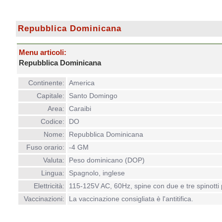
Repubblica Dominicana
Menu articoli:
Repubblica Dominicana
Continente:
America
Capitale:
Santo Domingo
Area:
Caraibi
Codice:
DO
Nome:
Repubblica Dominicana
Fuso orario:
-4 GM
Valuta:
Peso dominicano (DOP)
Lingua:
Spagnolo, inglese
Elettricità:
115-125V AC, 60Hz, spine con due e tre spinotti pi
Vaccinazioni:
La vaccinazione consigliata è l'antitifica.