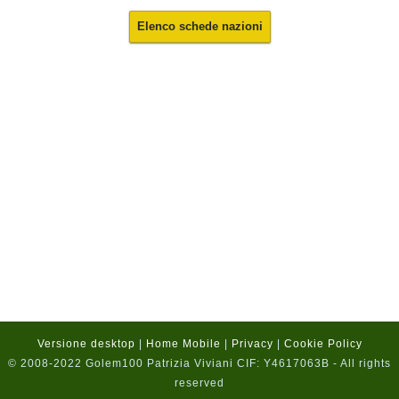
Elenco schede nazioni
Versione desktop
|
Home Mobile
|
Privacy
|
Cookie Policy
© 2008-2022 Golem100 Patrizia Viviani CIF: Y4617063B - All rights
reserved